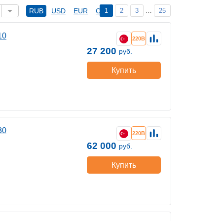
1
2
3
…
25
RUB
USD
EUR
CNY
10
220В
27 200
руб.
Купить
30
220В
62 000
руб.
Купить