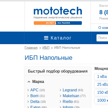
Беспл
8 (
Режим
О ко
Каталог
Главная
ИБП
ИБП Напольные
ИБП Напольные
Мощно
Быстрый подбор оборудования
1 кВа
Марка
25 кВ
APC
Legrand
(10)
(63)
150 к
Borri
Makelsan
(31)
(77)
1000 
Delta
Riello
(18)
(61)
Eaton
Inform
(66)
(39)