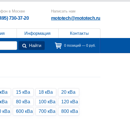
ефон в Москве
Написать нам
(495) 730-37-20
mototech@mototech.ru
ия
Информация
Контакты
Найти
0 позиций — 0 руб.
 кВа
15 кВа
18 кВа
20 кВа
 кВа
80 кВа
100 кВа
120 кВа
0 кВа
600 кВа
700 кВа
800 кВа