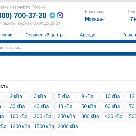
атный звонок по России
Ваш город
Тел
800) 700-37-20
Москва
+7 
 работы: будни с 08:00 до 19:00
мпании
Сервисный центр
Аренда
Решен
сть
2 кВа
3 кВа
5 кВа
9 кВа
10 кВа
12
а
30 кВа
40 кВа
48 кВа
50 кВа
60 кВа
70
Ва
160 кВа
200 кВа
250 кВа
300 кВа
400 кВа
50
кВа
1200 кВа
1500 кВа
2000 кВа