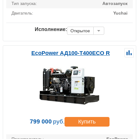
Тип запуска:
Автозапуск
Двигатель:
Yuchai
Исполнение:
Открытое
EcoPower АД100-T400ECO R
799 000
руб.
Купить
Производитель:
EcoPower