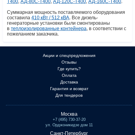
Т400
,
АД-80С-Т400
,
АД-120С-Т400
,
АД-160С-Т400
.
Суммарная мощность поставляемого оборудования
составила
410 кВт / 512 кВА
. Все дизель-
генераторные установки были смонтированы
в
теплоизолированные контейнера
, в соответствии с
пожеланием заказчика.
Акции и спецпредложения
Отзывы
Где купить?
Оплата
Доставка
Гарантия и возврат
Для тендеров
Москва
+7 (495) 730-37-20
ул. Орджоникидзе дом 11
Санкт-Петербург