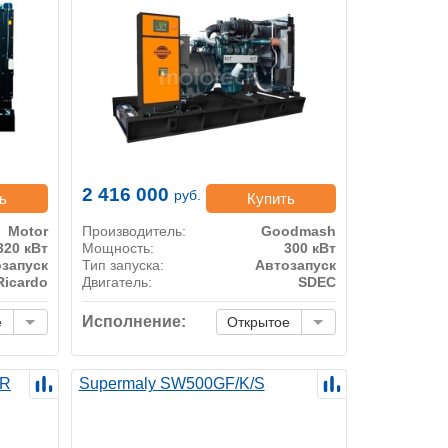
2 416 000
руб.
ь
Купить
Motor
Производитель:
Goodmash
320 кВт
Мощность:
300 кВт
запуск
Тип запуска:
Автозапуск
Ricardo
Двигатель:
SDEC
Исполнение:
е
Открытое
 R
Supermaly SW500GF/K/S