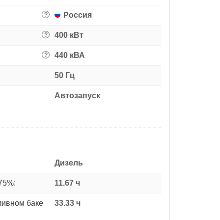
Россия
?
400 кВт
?
440 кВА
?
50 Гц
Автозапуск
Дизель
75%:
11.67 ч
ливном баке
33.33 ч