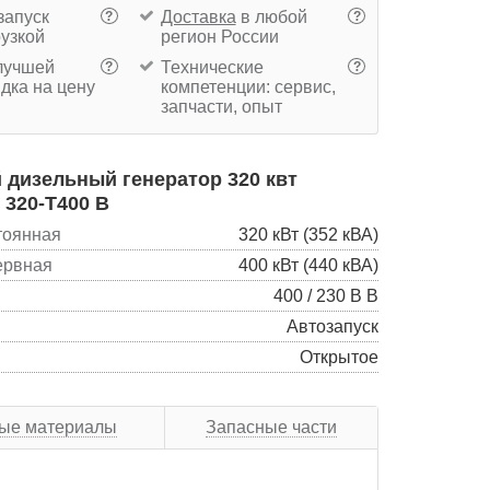
запуск
Доставка
в любой
?
?
рузкой
регион России
учшей
Технические
?
?
дка на цену
компетенции: сервис,
запчасти, опыт
дизельный генератор 320 квт
320-Т400 B
тоянная
320 кВт (352 кВА)
ервная
400 кВт (440 кВА)
400 / 230 В В
Автозапуск
Открытое
ые материалы
Запасные части