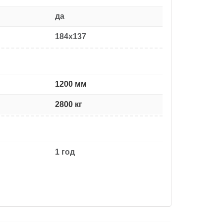
да
184x137
1200 мм
2800 кг
1 год