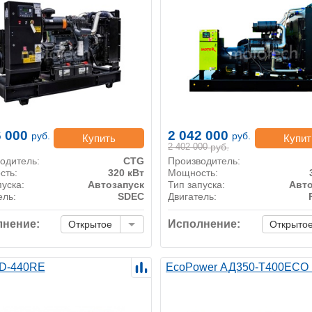
6 000
2 042 000
руб.
руб.
Купить
Купит
2 402 000
руб.
одитель:
CTG
Производитель:
сть:
320 кВт
Мощность:
пуска:
Автозапуск
Тип запуска:
Авто
ель:
SDEC
Двигатель:
нение:
Исполнение:
Открытое
Открыто
D-440RE
EcoPower АД350-T400ECO