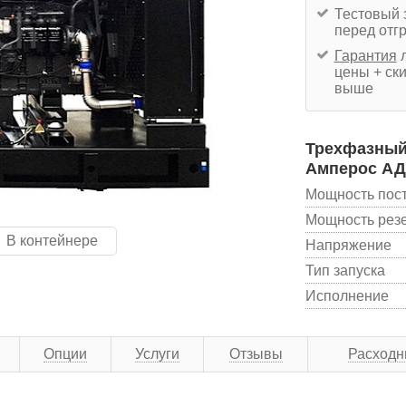
Тестовый 
перед отг
Гарантия
л
цены + ски
выше
Трехфазный 
Амперос АД 
Мощность пос
Мощность рез
В контейнере
Напряжение
Тип запуска
Исполнение
Опции
Услуги
Отзывы
Расходн