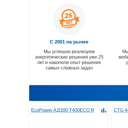
С 2001 на рынке
Мы успешно реализуем
Мы
энергетические решения уже 25
моб
лет и накопили опыт решения
самых сложных задач
EcoPower АД300-T400ECO R
CTG 4