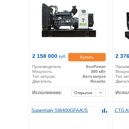
2 158 000
2 37
руб.
Купить
Производитель:
EcoPower
Произв
Мощность:
300 кВт
Мощно
Тип запуска:
Автозапуск
Тип за
Двигатель:
Ricardo
Двигат
Исполнение:
Испол
Открытое
Supermaly SW400GFA/K/S
CTG A