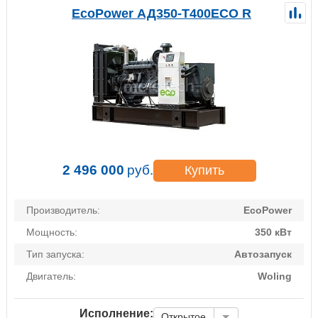
EcoPower АД350-T400ECO R
2 496 000
руб.
Купить
Производитель:
EcoPower
Мощность:
350 кВт
Тип запуска:
Автозапуск
Двигатель:
Woling
Исполнение:
Открытое