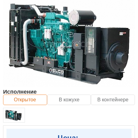
Исполнение
Открытое
В кожухе
В контейнере
Цена: