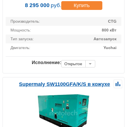
8 295 000
руб.
Купить
Производитель:
CTG
Мощность:
800 кВт
Тип запуска:
Автозапуск
Двигатель:
Yuchai
Исполнение:
Открытое
Supermaly SW1100GFA/K/S в кожухе