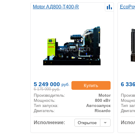
Motor АД800-Т400-R
EcoPo
5 249 000
6 33
руб.
Купить
6 175 000
руб.
Производитель:
Motor
Произв
Мощность:
800 кВт
Мощно
Тип запуска:
Автозапуск
Тип за
Двигатель:
Ricardo
Двигат
Исполнение:
Испол
Открытое