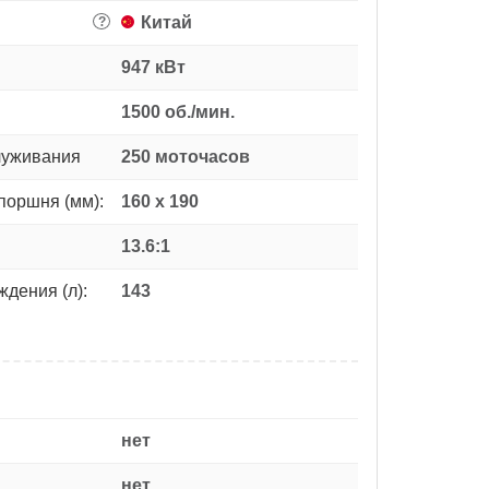
Китай
?
947 кВт
1500 об./мин.
луживания
250 моточасов
поршня (мм):
160 х 190
13.6:1
дения (л):
143
нет
нет