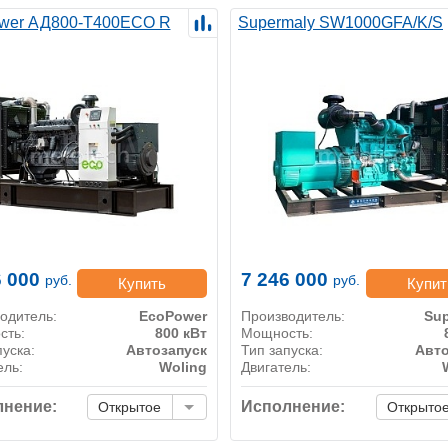
wer АД800-T400ECO R
Supermaly SW1000GFA/K/S
6 000
7 246 000
руб.
руб.
Купить
Купит
одитель:
EcoPower
Производитель:
Sup
сть:
800 кВт
Мощность:
пуска:
Автозапуск
Тип запуска:
Авто
ель:
Woling
Двигатель:
нение:
Исполнение:
Открытое
Открыто