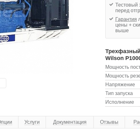
Тестовый 
перед отг
Гарантия
л
цены + ски
выше
Трехфазный 
Wilson P100
Мощность пос
Мощность рез
Напряжение
Тип запуска
Исполнение
Опции
Услуги
Документация
Отзывы
Ра