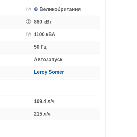
Великобритания
?
880 кВт
?
1100 кВА
?
50 Гц
Автозапуск
Leroy Somer
109.4 л/ч
215 л/ч