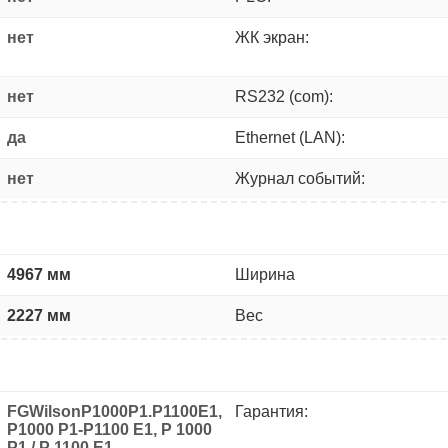
нет
ЖК экран:
нет
RS232 (com):
да
Ethernet (LAN):
нет
Журнал событий:
4967 мм
Ширина
2227 мм
Вес
FGWilsonP1000P1.P1100E1,
Гарантия:
P1000 P1-P1100 E1, P 1000
P1 / P 1100 E1