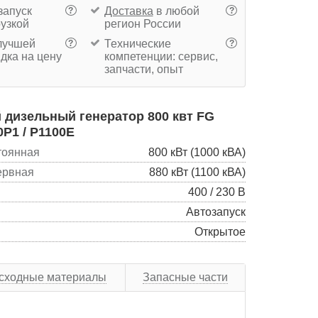
запуск
Доставка
в любой
?
?
рузкой
регион России
учшей
Технические
?
?
дка на цену
компетенции: сервис,
запчасти, опыт
дизельный генератор 800 квт FG
0P1 / P1100E
тоянная
800 кВт (1000 кВА)
ервная
880 кВт (1100 кВА)
400 / 230 В
Автозапуск
Открытое
сходные материалы
Запасные части