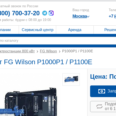
атный звонок по России
Ваш город
Тел
800) 700-37-20
Москва
+7 
 работы: будни с 08:00 до 19:00
мпании
Сервисный центр
Аренда
Решен
ктростанции 800 кВт
FG Wilson
P1000P1 / P1100E
т FG Wilson P1000P1 / P1100E
Цена:
По
Зап
Подоб
от 6 