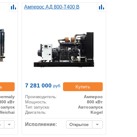
Амперос АД 800-Т400 B
7 281 000
руб.
ь
Купить
ermaly
Производитель:
Амперос
800 кВт
Мощность:
800 кВт
запуск
Тип запуска:
Автозапуск
Weichai
Двигатель:
Kogel
Исполнение:
е
Открытое