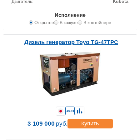
Двигатель:
Kubota
Исполнение
Открытое
В кожухе
В контейнере
Дизель генератор Toyo TG-47TPC
380В
3 109 000
руб.
Купить