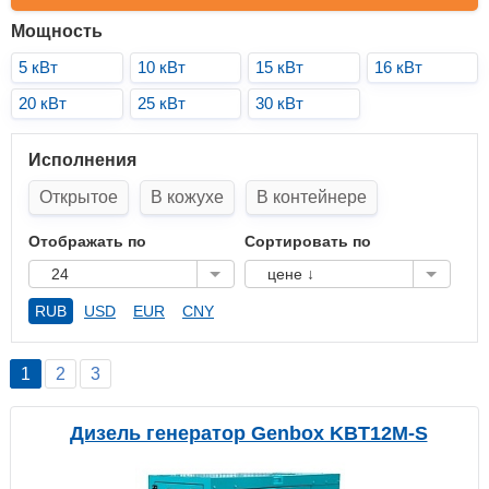
Мощность
5 кВт
10 кВт
15 кВт
16 кВт
20 кВт
25 кВт
30 кВт
Исполнения
Открытое
В кожухе
В контейнере
Отображать по
Сортировать по
24
цене ↓
RUB
USD
EUR
CNY
1
2
3
Дизель генератор Genbox KBT12M-S