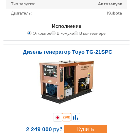
Тип запуска:
Автозапуск
Двигатель:
Kubota
Исполнение
Открытое
В кожухе
В контейнере
Дизель генератор Toyo TG-21SPC
220В
2 249 000
руб.
Купить