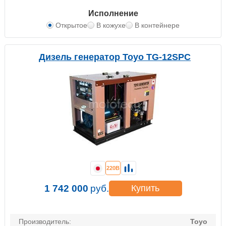
Исполнение
Открытое
В кожухе
В контейнере
Дизель генератор Toyo TG-12SPC
220В
1 742 000
руб.
Купить
Производитель:
Toyo