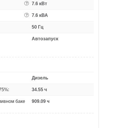
7.6 кВт
?
7.6 кВА
?
50 Гц
Автозапуск
Дизель
75%:
34.55 ч
ливном баке
909.09 ч