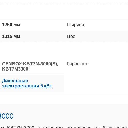
1250 мм
Ширина
1015 мм
Вес
GENBOX KBT7M-3000(S),
Гарантия:
KBT7M3000
Дизельные
электростанции 5 кВт
3000
ox KBT7M-3000 в открытом исполнении на базе японск