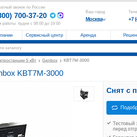
атный звонок по России
Ваш город
Тел
800) 700-37-20
Москва
+7 
 работы: будни с 08:00 до 19:00
мпании
Сервисный центр
Аренда
Решен
ктростанции 5 кВт
Genbox
KBT7M-3000
enbox KBT7M-3000
Снят с 
Подобр
Тестовый 
перед отг