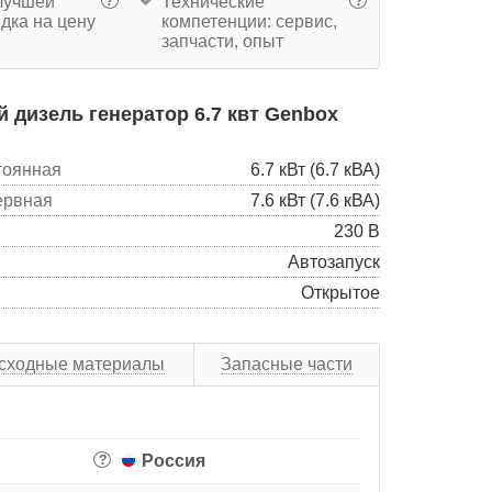
учшей
Технические
?
?
дка на цену
компетенции: сервис,
запчасти, опыт
дизель генератор 6.7 квт Genbox
тоянная
6.7 кВт (6.7 кВА)
ервная
7.6 кВт (7.6 кВА)
230 В
Автозапуск
Открытое
сходные материалы
Запасные части
Россия
?