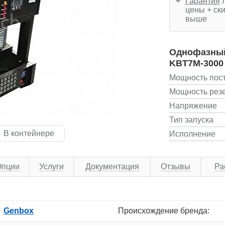
Гарантия
л
цены + ски
выше
Однофазный 
KBT7M-3000
Мощность пос
Мощность рез
Напряжение
Тип запуска
В контейнере
Исполнение
Опции
Услуги
Документация
Отзывы
Ра
Genbox
Происхождение бренда: