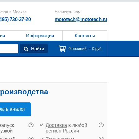
ефон в Москве
Написать нам
(495) 730-37-20
mototech@mototech.ru
ия
Информация
Контакты
Найти
0 позиций — 0 руб.
производства
ать аналог
запуск
Доставка
в любой
?
?
рузкой
регион России