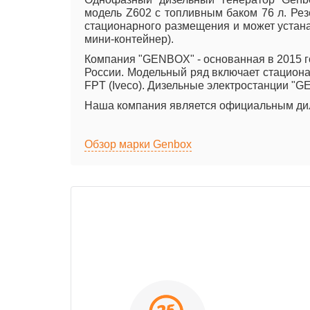
модель Z602 с топливным баком 76 л. Резе
стационарного размещения и может устанав
мини-контейнер).
Компания "GENBOX" - основанная в 2015 го
России. Модельный ряд включает стационар
FPT (Iveco). Дизельные электростанции "
Наша компания является официальным дил
Обзор марки Genbox