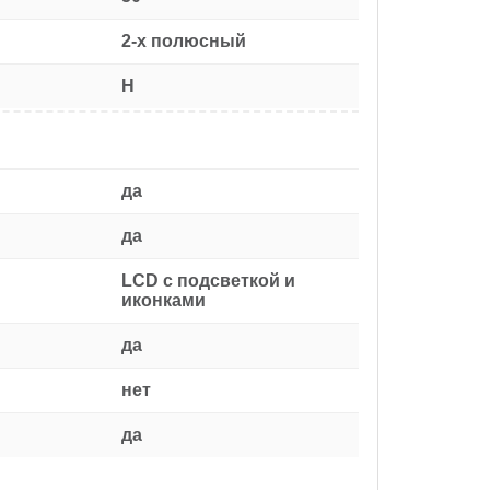
2-х полюсный
H
да
да
LCD с подсветкой и
иконками
да
нет
да