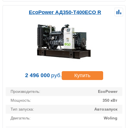
EcoPower АД350-T400ECO R
2 496 000
руб.
Купить
Производитель:
EcoPower
Мощность:
350 кВт
Тип запуска:
Автозапуск
Двигатель:
Woling