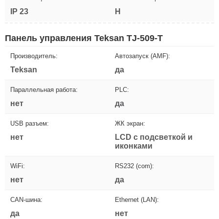
IP 23
H
Панель управления Teksan TJ-509-T
Производитель:
Автозапуск (AMF):
Teksan
да
Параллельная работа:
PLC:
нет
да
USB разъем:
ЖК экран:
нет
LCD с подсветкой и
иконками
WiFi:
RS232 (com):
нет
да
CAN-шина:
Ethernet (LAN):
да
нет