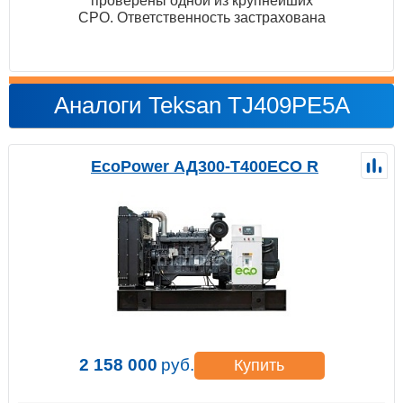
проверены одной из крупнейших
СРО. Ответственность застрахована
Аналоги Teksan TJ409PE5A
EcoPower АД300-T400ECO R
2 158 000
руб.
Купить