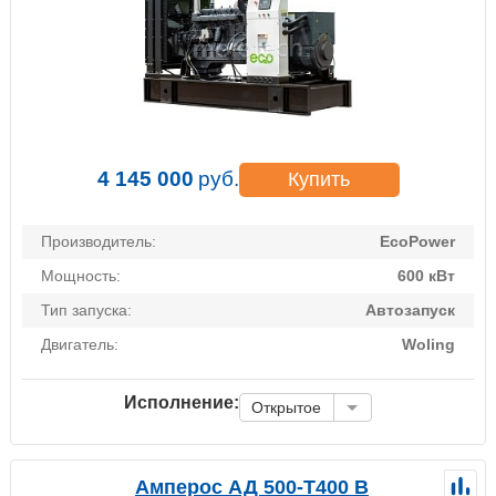
4 145 000
руб.
Купить
Производитель:
EcoPower
Мощность:
600 кВт
Тип запуска:
Автозапуск
Двигатель:
Woling
Исполнение:
Открытое
Амперос АД 500-Т400 B