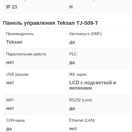
IP 23
H
Панель управления Teksan TJ-509-T
Производитель:
Автозапуск (AMF):
Teksan
да
Параллельная работа:
PLC:
нет
да
USB разъем:
ЖК экран:
нет
LCD с подсветкой и
иконками
WiFi:
RS232 (com):
нет
да
CAN-шина:
Ethernet (LAN):
да
нет