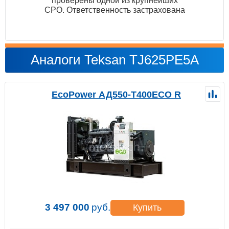
проверены одной из крупнейших
СРО. Ответственность застрахована
Аналоги Teksan TJ625PE5A
EcoPower АД550-T400ECO R
3 497 000
руб.
Купить