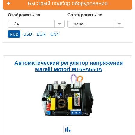
Быстрый подбор оборудования
Отображать по
Сортировать по
24
цене ↓
RUB
USD
EUR
CNY
Автоматический регулятор напряжения
Marelli Motori M16FA650A