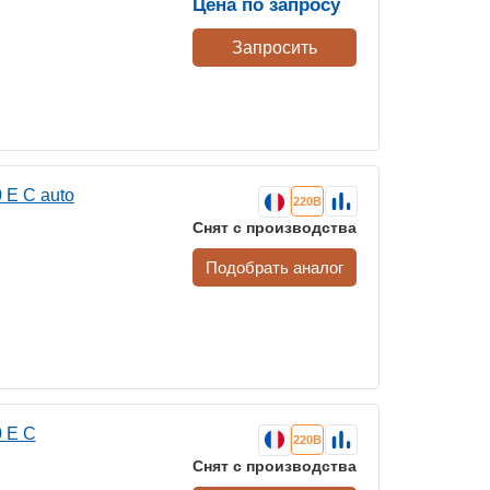
Цена по запросу
Запросить
E C auto
220В
Снят с производства
Подобрать аналог
 E C
220В
Снят с производства