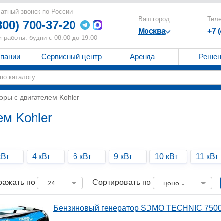
атный звонок по России
Ваш город
Тел
800) 700-37-20
Москва
+7 
 работы: будни с 08:00 до 19:00
мпании
Сервисный центр
Аренда
Решен
оры с двигателем Kohler
ем Kohler
кВт
4 кВт
6 кВт
9 кВт
10 кВт
11 кВт
ражать по
Сортировать по
24
цене ↓
Бензиновый генератор SDMO TECHNIC 7500