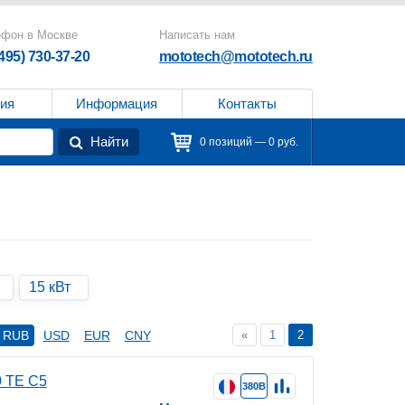
ефон в Москве
Написать нам
(495) 730-37-20
mototech@mototech.ru
ия
Информация
Контакты
Найти
0 позиций — 0 руб.
15 кВт
«
1
2
RUB
USD
EUR
CNY
 TE C5
380В