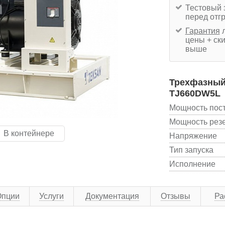
Тестовый 
перед отг
Гарантия
л
цены + ски
выше
Трехфазный 
TJ660DW5L
Мощность пос
Мощность рез
В контейнере
Напряжение
Тип запуска
Исполнение
Опции
Услуги
Документация
Отзывы
Ра