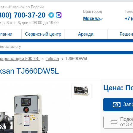
атный звонок по России
Ваш город
Тел
800) 700-37-20
Москва
+7 
 работы: будни с 08:00 до 19:00
мпании
Сервисный центр
Аренда
Решен
ктростанции 500 кВт
Teksan
TJ660DW5L
eksan TJ660DW5L
Цена:
По
Зап
Подоб
от 3 