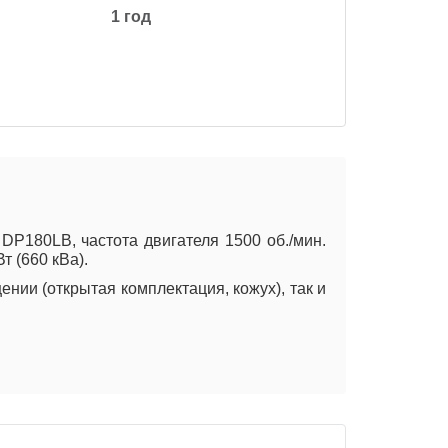
1 год
180LB, частота двигателя 1500 об./мин.
т (660 кВа).
нии (открытая комплектация, кожух), так и