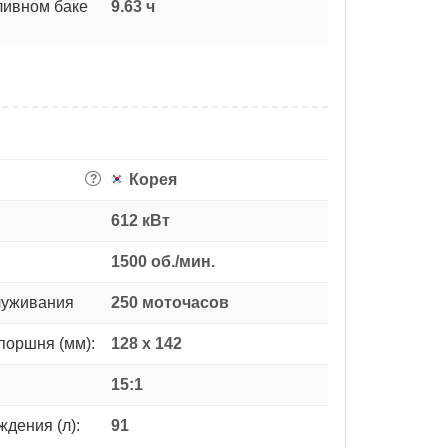
ливном баке
9.63 ч
Корея
?
612 кВт
1500 об./мин.
луживания
250 моточасов
поршня (мм):
128 x 142
15:1
дения (л):
91