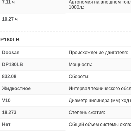
7.11 ч
Автономия на внешнем топ
1000л.:
19.27 ч
DP180LB
Doosan
Происхождение двигателя:
DP180LB
Мощность:
832.08
Обороты:
Жидкостное
Интервал технического обс
V10
Диаметр цилиндра (мм) ход 
18.273
Степень сжатия:
Нет
Общий объем системы охлаж