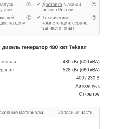
запуск
Доставка
в любой
?
?
рузкой
регион России
учшей
Технические
?
?
дка на цену
компетенции: сервис,
запчасти, опыт
дизель генератор 480 квт Teksan
тоянная
480 кВт (600 кВА)
ервная
528 кВт (660 кВА)
400 / 230 В
Автозапуск
Открытое
сходные материалы
Запасные части