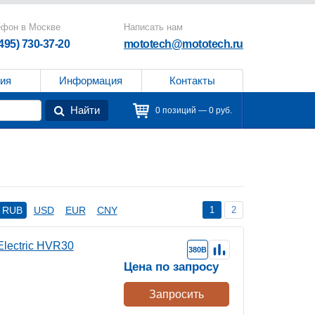
ефон в Москве
Написать нам
(495) 730-37-20
mototech@mototech.ru
ия
Информация
Контакты
Найти
0 позиций — 0 руб.
1
2
RUB
USD
EUR
CNY
lectric HVR30
380В
Цена по запросу
Запросить