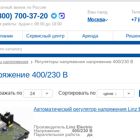
атный звонок по России
Ваш город
Тел
800) 700-37-20
Москва
+7 
 работы: будни с 08:00 до 19:00
мпании
Сервисный центр
Аренда
Решен
ы напряжения
Регуляторы напряжения напряжение 400/230 B
ряжение 400/230 B
ражать по
Сортировать по
24
цене ↓
Автоматический регулятор напряжения Linz E
Производитель:
Linz Electric
Напряжение:
400/230 В
Параллельная работа:
да