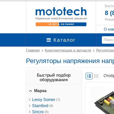
Беспл
8 (
Режим
О ко
Каталог
Главная
Комплектующие и запчасти
Регулятор
Регуляторы напряжения нап
Быстрый подбор
Отоб
оборудования
Марка
Leroy Somer
(7)
Stamford
(9)
Sincro
(5)