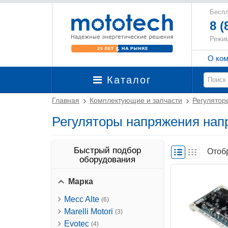
Беспл
8 (
Режим
О ко
Каталог
Главная
Комплектующие и запчасти
Регулятор
Регуляторы напряжения нап
Быстрый подбор
Отоб
оборудования
Марка
Mecc Alte
(6)
Marelli Motori
(3)
Evotec
(4)