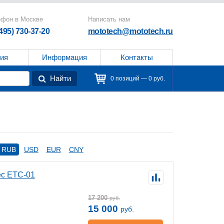
ефон в Москве
Написать нам
(495) 730-37-20
mototech@mototech.ru
ия
Информация
Контакты
Найти
0 позиций — 0 руб.
RUB
USD
EUR
CNY
ec ETC-01
17 200
руб.
15 000
руб.