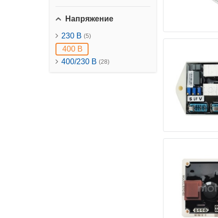
Напряжение
230 B
(5)
400 B
400/230 B
(28)