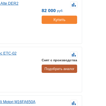
 Alte DER2
82 000
руб.
Купить
ec ETC-02
Снят с производства
Подобрать аналог
li Motori M16FA650A