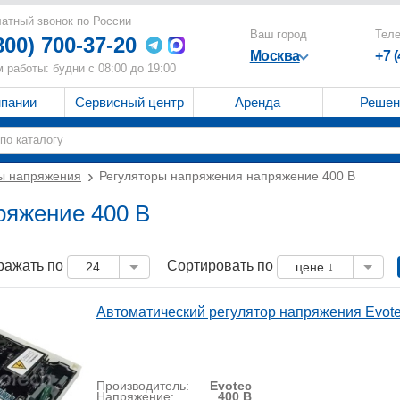
атный звонок по России
Ваш город
Тел
800) 700-37-20
Москва
+7 
 работы: будни с 08:00 до 19:00
мпании
Сервисный центр
Аренда
Решен
ы напряжения
Регуляторы напряжения напряжение 400 B
ряжение 400 B
ражать по
Сортировать по
24
цене ↓
Автоматический регулятор напряжения Evot
Производитель:
Evotec
Напряжение:
400 В