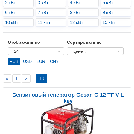
2 кВт
3 кВт
4 кВт
5 кВт
6 кВт
7 кВт
8 кВт
9 кВт
10 кВт
11 кВт
12 кВт
15 кВт
Отображать по
Сортировать по
24
цене ↓
RUB
USD
EUR
CNY
«
1
2
10
…
Бензиновый генератор Gesan G 12 TF V L
key