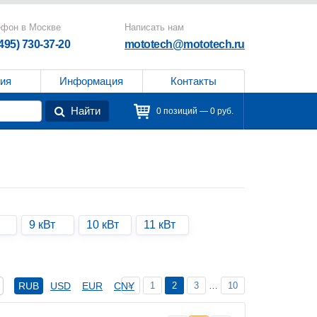
ефон в Москве
Написать нам
(495) 730-37-20
mototech@mototech.ru
ия
Информация
Контакты
Найти
0 позиций — 0 руб.
9 кВт
10 кВт
11 кВт
«
1
2
3
…
10
RUB
USD
EUR
CNY