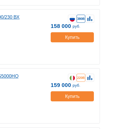
00/230 ВХ
380В
158 000
руб.
Купить
RG5000HO
220В
159 000
руб.
Купить