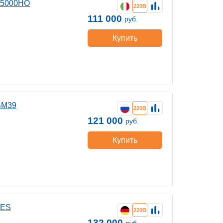
G5000HO
220В
111 000
руб.
Купить
ВМ39
220В
121 000
руб.
Купить
 ES
220В
132 000