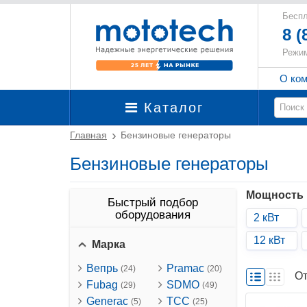
Беспл
8 (
Режим
О ко
Каталог
Главная
Бензиновые генераторы
Бензиновые генераторы
Мощность
Быстрый подбор
оборудования
2 кВт
12 кВт
Марка
Вепрь
Pramac
(24)
(20)
От
Fubag
SDMO
(29)
(49)
Generac
ТСС
(5)
(25)