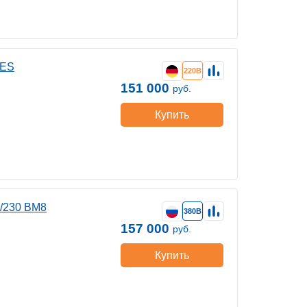
 ES
220В
151 000
руб.
Купить
0/230 ВМ8
380В
157 000
руб.
Купить