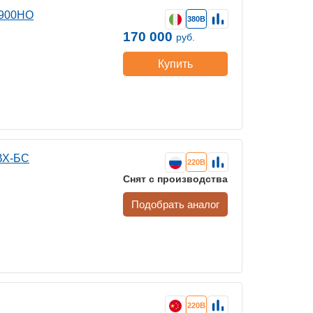
7900HO
380В
170 000
руб.
Купить
ВХ-БС
220В
Снят с производства
Подобрать аналог
220В