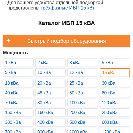
Для вашего удобства отдельной подборкой
представлены
трёхфазные ИБП 15 кВт
Каталог ИБП 15 кВА
Быстрый подбор оборудования
Мощность
1 кВа
2 кВа
3 кВа
5 кВа
9 кВа
10 кВа
12 кВа
15 кВа
18 кВа
20 кВа
25 кВа
30 кВа
40 кВа
48 кВа
50 кВа
60 кВа
70 кВа
80 кВа
100 кВа
120 кВа
150 кВа
160 кВа
200 кВа
250 кВа
300 кВа
400 кВа
500 кВа
600 кВа
700 кВа
800 кВа
1000 кВа
1200 кВа