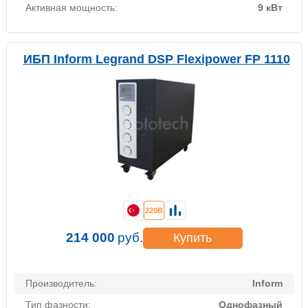
Активная мощность:
9 кВт
ИБП Inform Legrand DSP Flexipower FP 1110
220В
214 000
руб.
Купить
Производитель:
Inform
Тип фазности:
Однофазный