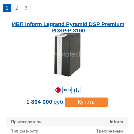
1
2
3
ИБП Inform Legrand Pyramid DSP Premium
PDSP-P 3160
380В
1 804 000
руб.
Купить
Производитель:
Inform
Тип фазности:
Трехфазный