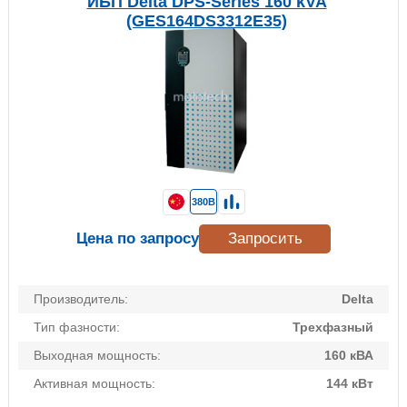
ИБП Delta DPS-Series 160 kVA
(GES164DS3312E35)
380В
Цена по запросу
Запросить
Производитель:
Delta
Тип фазности:
Трехфазный
Выходная мощность:
160 кВА
Активная мощность:
144 кВт