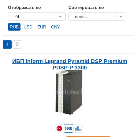
Отображать по
Сортировать по
24
цене ↓
RUB
USD
EUR
CNY
1
2
ИБП Inform Legrand Pyramid DSP Premium
PDSP-P 3300
380В