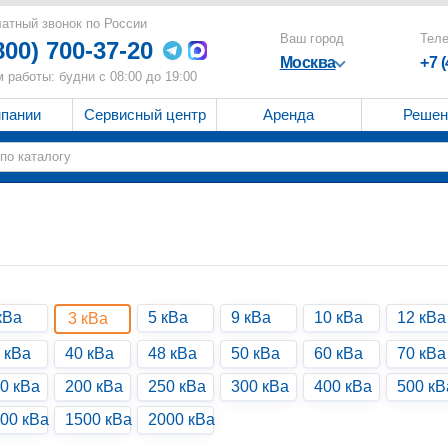
атный звонок по России
Ваш город
Тел
800) 700-37-20
Москва
+7 
 работы: будни с 08:00 до 19:00
мпании
Сервисный центр
Аренда
Решен
кВа
5 кВа
9 кВа
10 кВа
12 кВа
3 кВа
 кВа
40 кВа
48 кВа
50 кВа
60 кВа
70 кВа
0 кВа
200 кВа
250 кВа
300 кВа
400 кВа
500 кВ
00 кВа
1500 кВа
2000 кВа