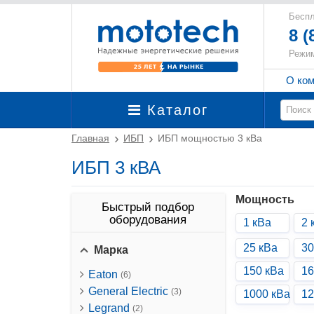
Беспл
8 (
Режим
О ко
Каталог
Главная
ИБП
ИБП мощностью 3 кВа
ИБП 3 кВА
Мощность
Быстрый подбор
оборудования
1 кВа
2 
25 кВа
30
Марка
150 кВа
16
Eaton
(6)
General Electric
(3)
1000 кВа
12
Legrand
(2)