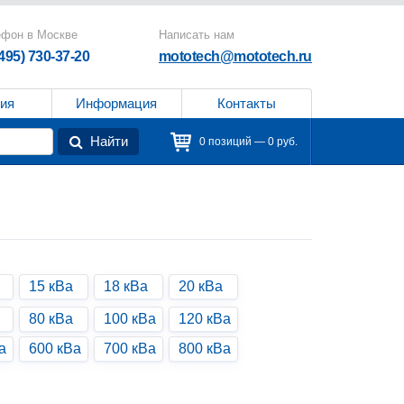
ефон в Москве
Написать нам
(495) 730-37-20
mototech@mototech.ru
ия
Информация
Контакты
Найти
0 позиций — 0 руб.
15 кВа
18 кВа
20 кВа
80 кВа
100 кВа
120 кВа
а
600 кВа
700 кВа
800 кВа