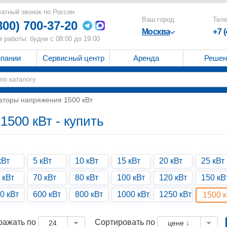
атный звонок по России
Ваш город
Тел
800) 700-37-20
Москва
+7 
 работы: будни с 08:00 до 19:00
мпании
Сервисный центр
Аренда
Решен
аторы напряжения 1500 кВт
500 кВт - купить
кВт
5 кВт
10 кВт
15 кВт
20 кВт
25 кВт
 кВт
70 кВт
80 кВт
100 кВт
120 кВт
150 кВ
0 кВт
600 кВт
800 кВт
1000 кВт
1250 кВт
1500 к
ражать по
Сортировать по
24
цене ↓