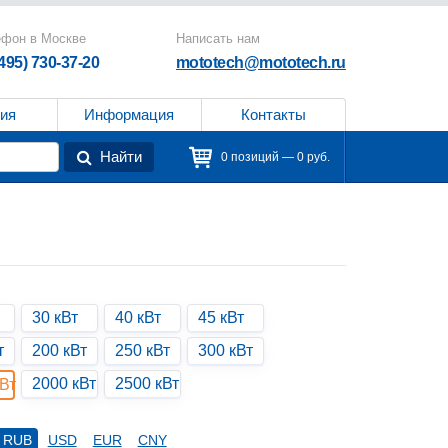
ефон в Москве
Написать нам
(495) 730-37-20
mototech@mototech.ru
ия
Информация
Контакты
Найти
0 позиций — 0 руб.
30 кВт
40 кВт
45 кВт
т
200 кВт
250 кВт
300 кВт
2000 кВт
2500 кВт
Вт
RUB
USD
EUR
CNY