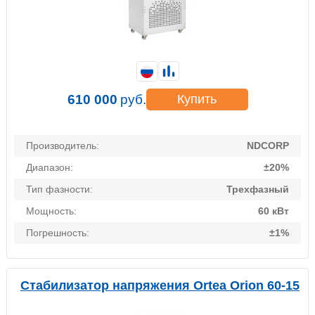
610 000
руб.
Купить
Производитель:
NDCORP
Диапазон:
±20%
Тип фазности:
Трехфазный
Мощность:
60 кВт
Погрешность:
±1%
Стабилизатор напряжения Ortea Orion 60-15