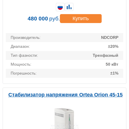
480 000
руб.
Купить
Производитель:
NDCORP
Диапазон:
±20%
Тип фазности:
Трехфазный
Мощность:
50 кВт
Погрешность:
±1%
Стабилизатор напряжения Ortea Orion 45-15