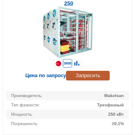
250
380В
Цена по запросу
Запросить
Производитель:
Makelsan
Тип фазности:
Трехфазный
Мощность:
250 кВт
Погрешность:
±0,1%