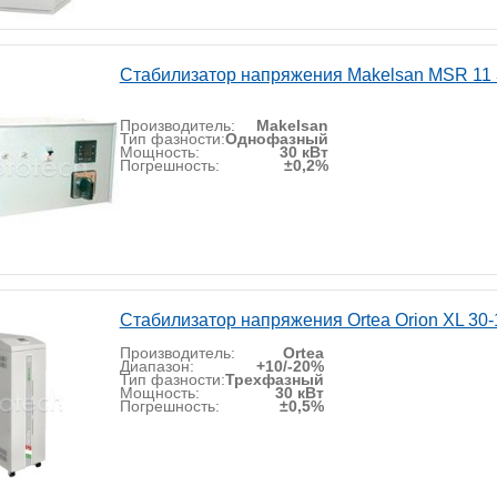
Стабилизатор напряжения Makelsan MSR 11 
Производитель:
Makelsan
Тип фазности:
Однофазный
Мощность:
30 кВт
Погрешность:
±0,2%
Стабилизатор напряжения Ortea Orion XL 30-
Производитель:
Ortea
Диапазон:
+10/-20%
Тип фазности:
Трехфазный
Мощность:
30 кВт
Погрешность:
±0,5%