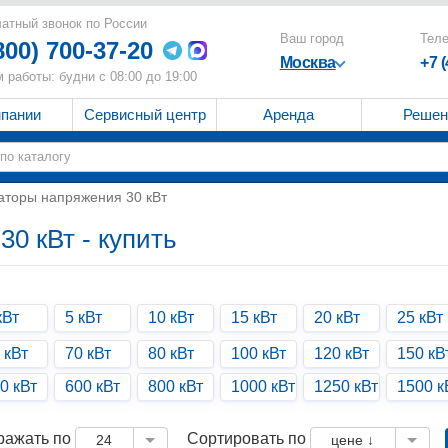
атный звонок по России
Ваш город
Тел
800) 700-37-20
Москва
+7 
 работы: будни с 08:00 до 19:00
мпании
Сервисный центр
Аренда
Решен
аторы напряжения 30 кВт
0 кВт - купить
кВт
5 кВт
10 кВт
15 кВт
20 кВт
25 кВт
 кВт
70 кВт
80 кВт
100 кВт
120 кВт
150 кВ
0 кВт
600 кВт
800 кВт
1000 кВт
1250 кВт
1500 к
ражать по
Сортировать по
24
цене ↓