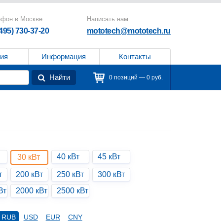
ефон в Москве
Написать нам
(495) 730-37-20
mototech@mototech.ru
ия
Информация
Контакты
Найти
0 позиций — 0 руб.
40 кВт
45 кВт
30 кВт
т
200 кВт
250 кВт
300 кВт
Вт
2000 кВт
2500 кВт
RUB
USD
EUR
CNY