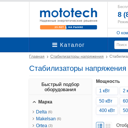
Беспл
8 (
Режим
О ко
Каталог
Главная
Стабилизаторы напряжения
Стабилиз
Стабилизаторы напряжения 3
Мощность
Быстрый подбор
оборудования
1 кВт
2 
50 кВт
60
Марка
400 кВт
50
Delta
(6)
Makelsan
(6)
Отоб
Ortea
(3)