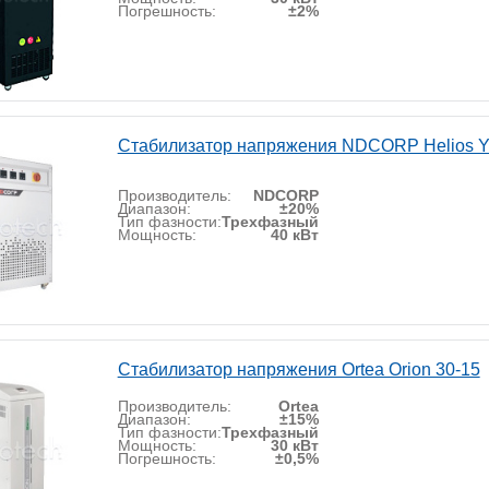
Погрешность:
±2%
Стабилизатор напряжения NDCORP Helios Y
Производитель:
NDCORP
Диапазон:
±20%
Тип фазности:
Трехфазный
Мощность:
40 кВт
Стабилизатор напряжения Ortea Orion 30-15
Производитель:
Ortea
Диапазон:
±15%
Тип фазности:
Трехфазный
Мощность:
30 кВт
Погрешность:
±0,5%