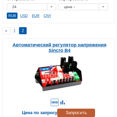
24
цене ↓
RUB
USD
EUR
CNY
«
1
2
Автоматический регулятор напряжения
Sincro B4
380В
Цена по запросу
Запросить