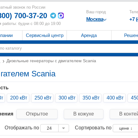
атный звонок по России
Ваш город
Тел
800) 700-37-20
Москва
+7 
 работы: будни с 08:00 до 19:00
мпании
Сервисный центр
Аренда
Решен
и
Дизельные генераторы с двигателем Scania
гателем Scania
сть
Вт
200 кВт
250 кВт
300 кВт
350 кВт
400 кВт
45
нения
Открытое
В кожухе
В конте
Отображать по
Сортировать по
24
цене ↓