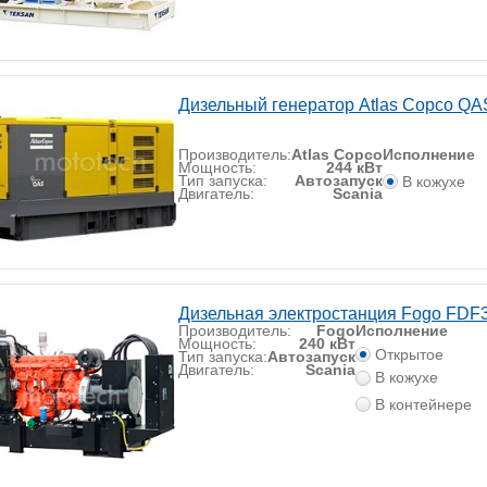
Дизельный генератор Atlas Copco QA
Производитель:
Atlas Copco
Исполнение
Мощность:
244 кВт
Тип запуска:
Автозапуск
В кожухе
Двигатель:
Scania
Дизельная электростанция Fogo FDF
Производитель:
Fogo
Исполнение
Мощность:
240 кВт
Открытое
Тип запуска:
Автозапуск
Двигатель:
Scania
В кожухе
В контейнере