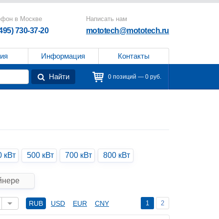
ефон в Москве
Написать нам
(495) 730-37-20
mototech@mototech.ru
ия
Информация
Контакты
Найти
0 позиций — 0 руб.
0 кВт
500 кВт
700 кВт
800 кВт
йнере
1
2
RUB
USD
EUR
CNY