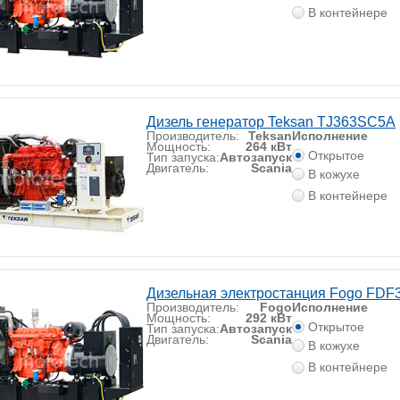
В контейнере
Дизель генератор Teksan TJ363SC5A
Производитель:
Teksan
Исполнение
Мощность:
264 кВт
Открытое
Тип запуска:
Автозапуск
Двигатель:
Scania
В кожухе
В контейнере
Дизельная электростанция Fogo FDF
Производитель:
Fogo
Исполнение
Мощность:
292 кВт
Открытое
Тип запуска:
Автозапуск
Двигатель:
Scania
В кожухе
В контейнере