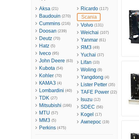
Aksa
Ricardo
(21)
(117)
Baudouin
(270)
Scania
Cummins
(216)
Volvo
(131)
Doosan
(239)
Weichai
(107)
Deutz
(70)
Yanmar
(61)
Hatz
(5)
ЯМЗ
(49)
Iveco
(95)
Yuchai
(37)
John Deere
(63)
Lifan
(10)
Kubota
(54)
Woling
(9)
Kohler
(70)
Yangdong
(4)
КАМАЗ
(4)
Lister Petter
(35)
Lombardini
(40)
TAFE Power
(22)
TDK
(27)
Isuzu
(12)
Mitsubishi
(166)
SDEC
(56)
MTU
(57)
Kogel
(17)
ММЗ
(5)
Амперос
(19)
Perkins
(475)