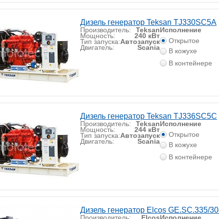
Дизель генератор Teksan TJ330SC5A
Производитель:
Teksan
Исполнение
Мощность:
240 кВт
Открытое
Тип запуска:
Автозапуск
Двигатель:
Scania
В кожухе
В контейнере
Дизель генератор Teksan TJ336SC5C
Производитель:
Teksan
Исполнение
Мощность:
244 кВт
Открытое
Тип запуска:
Автозапуск
Двигатель:
Scania
В кожухе
В контейнере
Дизель генератор Elcos GE.SC.335/30
Производитель:
Elcos
Исполнение