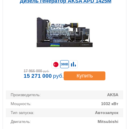
Дизель генератор AKSA APD 1425M
380В
17 966 000
руб.
15 271 000
руб.
Купить
Производитель:
AKSA
Мощность:
1032 кВт
Тип запуска:
Автозапуск
Двигатель:
Mitsubishi