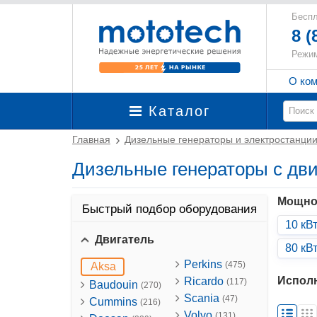
Беспл
8 (
Режим
О ко
Каталог
Главная
Дизельные генераторы и электростанци
Дизельные генераторы с дви
Мощно
Быстрый подбор оборудования
10 кВ
Двигатель
80 кВ
Perkins
(475)
Aksa
Испол
Ricardo
(117)
Baudouin
(270)
Scania
(47)
Cummins
(216)
Volvo
(131)