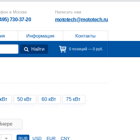
ефон в Москве
Написать нам
(495) 730-37-20
mototech@mototech.ru
ия
Информация
Контакты
Найти
0 позиций — 0 руб.
кВт
50 кВт
60 кВт
75 кВт
йнере
RUB
USD
EUR
CNY