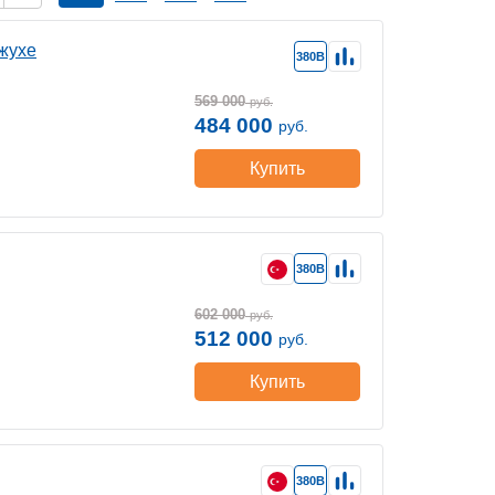
жухе
380В
569 000
руб.
484 000
руб.
Купить
380В
602 000
руб.
512 000
руб.
Купить
380В