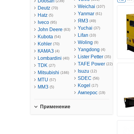
Doosan
(239)
Weichai
(107)
Deutz
(70)
Yanmar
(61)
Hatz
(5)
ЯМЗ
(49)
Iveco
(95)
Yuchai
(37)
John Deere
(63)
Lifan
(10)
Kubota
(54)
Woling
(9)
Kohler
(70)
Yangdong
(4)
КАМАЗ
(4)
Lister Petter
(35)
Lombardini
(40)
TAFE Power
(22)
TDK
(27)
Isuzu
(12)
Mitsubishi
(166)
SDEC
(56)
MTU
(57)
Kogel
(17)
ММЗ
(5)
Амперос
(19)
Применение