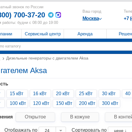
атный звонок по России
Ваш город
Тел
800) 700-37-20
Москва
+7 
 работы: будни с 08:00 до 19:00
мпании
Сервисный центр
Аренда
Решен
и
Дизельные генераторы с двигателем Aksa
гателем Aksa
сть
т
15 кВт
16 кВт
20 кВт
25 кВт
30 кВт
40 
т
100 кВт
120 кВт
150 кВт
200 кВт
300 кВт
нения
Открытое
В кожухе
В конте
Отображать по
Сортировать по
24
цене ↓