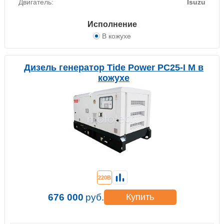
Двигатель:
Isuzu
Исполнение
В кожухе
Дизель генератор Tide Power PC25-I M в
кожухе
220В
676 000
руб.
Купить