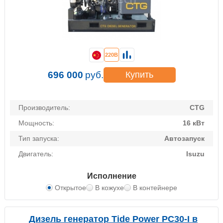
220В
696 000
руб.
Купить
Производитель:
CTG
Мощность:
16 кВт
Тип запуска:
Автозапуск
Двигатель:
Isuzu
Исполнение
Открытое
В кожухе
В контейнере
Дизель генератор Tide Power PC30-I в