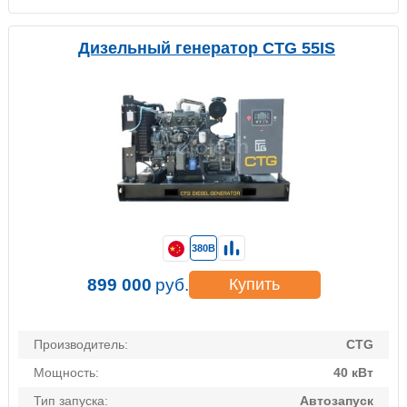
Дизельный генератор CTG 55IS
380В
899 000
руб.
Купить
Производитель:
CTG
Мощность:
40 кВт
Тип запуска:
Автозапуск