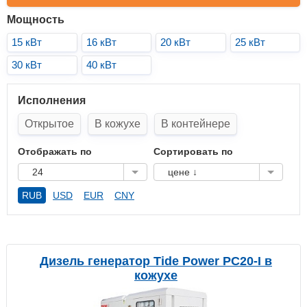
Мощность
15 кВт
16 кВт
20 кВт
25 кВт
30 кВт
40 кВт
Исполнения
Открытое
В кожухе
В контейнере
Отображать по
Сортировать по
24
цене ↓
RUB
USD
EUR
CNY
Дизель генератор Tide Power PC20-I в
кожухе