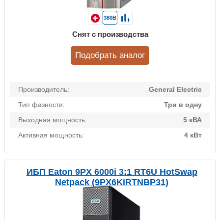
380В
Снят с производства
Подобрать аналог
Производитель:
General Electric
Тип фазности:
Три в одну
Выходная мощность:
5 кВА
Активная мощность:
4 кВт
ИБП Eaton 9PX 6000i 3:1 RT6U HotSwap
Netpack (9PX6KiRTNBP31)