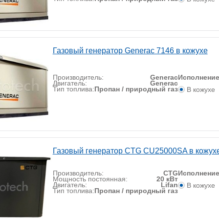
Газовый генератор Generac 7146 в кожухе
Производитель:
Generac
Исполнени
Двигатель:
Generac
Тип топлива:
Пропан / природный газ
В кожухе
Газовый генератор CTG CU25000SA в кожух
Производитель:
CTG
Исполнени
Мощность постоянная:
20 кВт
Двигатель:
Lifan
В кожухе
Тип топлива:
Пропан / природный газ