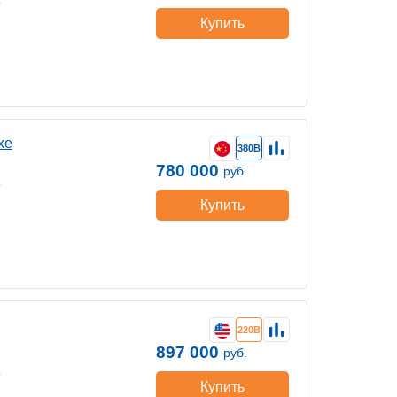
е
Купить
хе
380В
780 000
руб.
е
Купить
220В
897 000
руб.
е
Купить