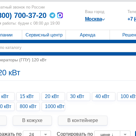
атный звонок по России
Ваш город
Тел
800) 700-37-20
Москва
+7 
 работы: будни с 08:00 до 19:00
мпании
Сервисный центр
Аренда
Решен
нераторы (ГПУ) 120 кВт
20 кВт
 кВт
15 кВт
20 кВт
30 кВт
40 кВт
100 кВ
0 кВт
800 кВт
1000 кВт
В кожухе
В контейнере
ражать по
Сортировать по
24
цене ↓