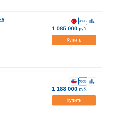
хе
380В
1 085 000
руб.
е
Купить
380В
1 188 000
руб.
е
Купить