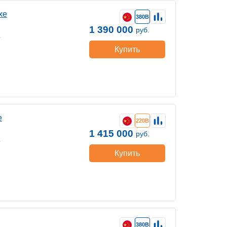
хе
380В
1 390 000
руб.
е
Купить
е
220В
1 415 000
руб.
е
Купить
380В