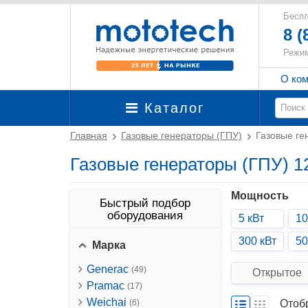
Беспл
8 (
Режим
О ко
Каталог
Главная
Газовые генераторы (ГПУ)
Газовые ге
Газовые генераторы (ГПУ) 1
Мощность
Быстрый подбор
оборудования
5 кВт
10
300 кВт
50
Марка
Generac
(49)
Открытое
Pramac
(17)
Weichai
(6)
Отоб