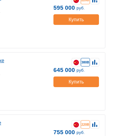
220В
595 000
руб.
е
Купить
хе
380В
645 000
руб.
е
Купить
е
220В
755 000
руб.