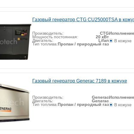
Газовый генератор CTG CU25000TSA в кожу
Производитель:
CTG
Исполнени
Мощность постоянная:
20 кВт
Двигатель:
Lifan
В кожухе
Тип топлива:
Пропан / природный газ
Газовый генератор Generac 7189 в кожухе
Производитель:
Generac
Исполнени
Двигатель:
Generac
Тип топлива:
Пропан / природный газ
В кожухе