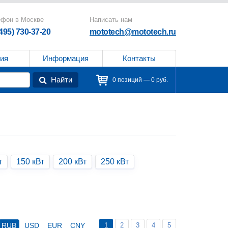
ефон в Москве
Написать нам
(495) 730-37-20
mototech@mototech.ru
ия
Информация
Контакты
Найти
0 позиций — 0 руб.
т
150 кВт
200 кВт
250 кВт
1
2
3
4
5
RUB
USD
EUR
CNY