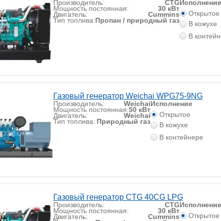
Производитель:
CTG
Исполнени
Мощность постоянная:
30 кВт
Открытое
Двигатель:
Cummins
Тип топлива:
Пропан / природный газ
В кожухе
В контей
Газовый генератор Weichai WPG75-9NG
Производитель:
Weichai
Исполнение
Мощность постоянная:
50 кВт
Открытое
Двигатель:
Weichai
Тип топлива:
Природный газ
В кожухе
В контейнере
Газовый генератор CTG 40CG LPG
Производитель:
CTG
Исполнени
Мощность постоянная:
30 кВт
Открытое
Двигатель:
Cummins